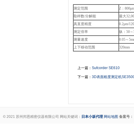
测定范围
Z：800μ
取样数/分解能
最大32,00
真直度精度
0.2μm/1
测定倍率
纵：50～5
测量速度
0.05～5m
上下移动范围
320mm
上一篇：
Sufcorder SE610
下一篇：
3D表面粗度测定机SE350
© 2021 苏州邦恩精密仪器有限公司 网站关键词：
日本小坂代理
网站地图
备案号