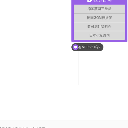
德国蔡司三坐标
德国GOM扫描仪
蔡司测针等附件
日本小板咨询
有ATOS 5 吗？